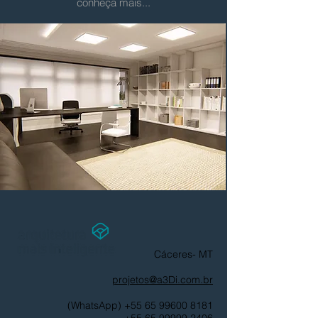
conheça mais...
Cáceres- MT
projetos@a3Di.com.br
(WhatsApp) +55 65 99600 8181