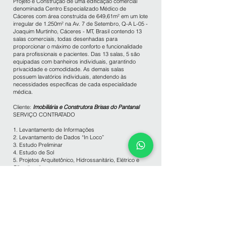
Projeto e Construção de uma edificação comercial
denominada Centro Especializado Médico de
Cáceres com área construída de 649,61m² em um lote
irregular de 1.250m² na Av. 7 de Setembro, Q-A L-05 -
Joaquim Murtinho, Cáceres - MT, Brasil contendo 13
salas comerciais, todas desenhadas para
proporcionar o máximo de conforto e funcionalidade
para profissionais e pacientes. Das 13 salas, 5 são
equipadas com banheiros individuais, garantindo
privacidade e comodidade. As demais salas
possuem lavatórios individuais, atendendo às
necessidades específicas de cada especialidade
médica.
Cliente:
Imobiliária e Construtora Brisas do Pantanal
SERVIÇO CONTRATADO
1. Levantamento de Informações
2. Levantamento de Dados “In Loco”
3. Estudo Preliminar
4. Estudo de Sol
5. Projetos Arquitetônico, Hidrossanitário, Elétrico e
Climatização
6.
Projeto Estrutural - Engenheiro Mauro Celso Pereira
Ribeiro CREA MT - 50897
7.
Projeto Estrutura Metálica - Engenheiro Allan
Christian Alves da Luz CREA MT - 41864