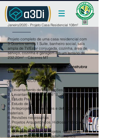
Janeiro/2020 - Projeto Casa Residencial 108m²
Projeto completo de uma casa residencial com
3 Quartos sendo 1 Suíte, banheiro social, sala
ampla de TV/Estar conjugada, cozinha, área de
serviço, cozinha e garagem em um terreno de
232.20m² - Cáceres MT
Cliente:
Brisas do Pantanal Imob. e Construtora
Ltda
SERVIÇO EXECUTADO
1. Levantamento de Informações
2. Levantamento de Dados “In Loco”
3. Estudo Preliminar
4. Estudo de Sol
5. Anteprojeto com revisões e definição dos
materiais.
6. Revisões necessárias
7. Projetos Arquitetônicos, Hidrossanitário e
Elétrico
8. Compatibilização de Projetos -
Sketchfab
9. Projeto Executivo com Detalhamentos